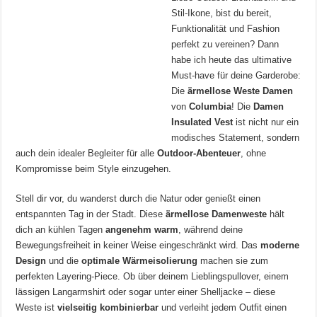
Stil-Ikone, bist du bereit,
Funktionalität und Fashion
perfekt zu vereinen? Dann
habe ich heute das ultimative
Must-have für deine Garderobe:
Die
ärmellose Weste Damen
von
Columbia
! Die
Damen
Insulated Vest
ist nicht nur ein
modisches Statement, sondern
auch dein idealer Begleiter für alle
Outdoor-Abenteuer
, ohne
Kompromisse beim Style einzugehen.
Stell dir vor, du wanderst durch die Natur oder genießt einen
entspannten Tag in der Stadt. Diese
ärmellose Damenweste
hält
dich an kühlen Tagen
angenehm warm
, während deine
Bewegungsfreiheit in keiner Weise eingeschränkt wird. Das
moderne
Design
und die
optimale Wärmeisolierung
machen sie zum
perfekten Layering-Piece. Ob über deinem Lieblingspullover, einem
lässigen Langarmshirt oder sogar unter einer Shelljacke – diese
Weste ist
vielseitig kombinierbar
und verleiht jedem Outfit einen