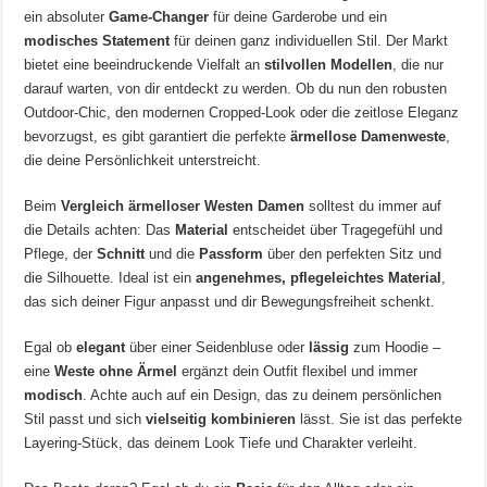
ein absoluter
Game-Changer
für deine Garderobe und ein
modisches Statement
für deinen ganz individuellen Stil. Der Markt
bietet eine beeindruckende Vielfalt an
stilvollen Modellen
, die nur
darauf warten, von dir entdeckt zu werden. Ob du nun den robusten
Outdoor-Chic, den modernen Cropped-Look oder die zeitlose Eleganz
bevorzugst, es gibt garantiert die perfekte
ärmellose Damenweste
,
die deine Persönlichkeit unterstreicht.
Beim
Vergleich ärmelloser Westen Damen
solltest du immer auf
die Details achten: Das
Material
entscheidet über Tragegefühl und
Pflege, der
Schnitt
und die
Passform
über den perfekten Sitz und
die Silhouette. Ideal ist ein
angenehmes, pflegeleichtes Material
,
das sich deiner Figur anpasst und dir Bewegungsfreiheit schenkt.
Egal ob
elegant
über einer Seidenbluse oder
lässig
zum Hoodie –
eine
Weste ohne Ärmel
ergänzt dein Outfit flexibel und immer
modisch
. Achte auch auf ein Design, das zu deinem persönlichen
Stil passt und sich
vielseitig kombinieren
lässt. Sie ist das perfekte
Layering-Stück, das deinem Look Tiefe und Charakter verleiht.