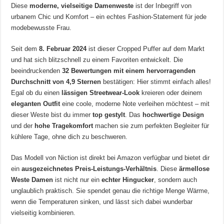
Diese
moderne, vielseitige Damenweste
ist der Inbegriff von
urbanem Chic und Komfort – ein echtes Fashion-Statement für jede
modebewusste Frau.
Seit dem
8. Februar 2024
ist dieser Cropped Puffer auf dem Markt
und hat sich blitzschnell zu einem Favoriten entwickelt. Die
beeindruckenden
32 Bewertungen mit einem hervorragenden
Durchschnitt von 4,9 Sternen
bestätigen: Hier stimmt einfach alles!
Egal ob du einen
lässigen Streetwear-Look
kreieren oder deinem
eleganten Outfit
eine coole, moderne Note verleihen möchtest – mit
dieser Weste bist du immer
top gestylt
. Das
hochwertige Design
und der
hohe Tragekomfort
machen sie zum perfekten Begleiter für
kühlere Tage, ohne dich zu beschweren.
Das Modell von Niction ist direkt bei Amazon verfügbar und bietet dir
ein
ausgezeichnetes Preis-Leistungs-Verhältnis
. Diese
ärmellose
Weste Damen
ist nicht nur ein
echter Hingucker
, sondern auch
unglaublich praktisch. Sie spendet genau die richtige Menge Wärme,
wenn die Temperaturen sinken, und lässt sich dabei wunderbar
vielseitig kombinieren.