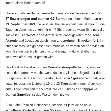
immer einen Schritt voraus!
Diese
ärmellose Damenweste
hat bereits viele Herzen erobert: Mit
87 Bewertungen und starken 4,7 Sternen
seit ihrem Marktstart am
29. September 2021
, beweist sie ihre Beliebtheit. Sie ist ideal für die
Tage, an denen es zu kühl für ein T-Shirt, aber zu warm für eine volle
Jacke ist. Die
Weste ohne Ärmel
setzt dabei gekonnt
modische
Akzente
und überzeugt durch ihren
angenehmen Tragekomfort
. Ihr
durchdachtes Design passt sich mühelos an verschiedene Styles an,
von lässig-urban bis hin zu chic und elegant – du wirst überrascht
sein, wie oft du zu ihr greifen wirst!
Das Produkt bietet ein
gutes Preis-Leistungs-Verhältnis
, was es
besonders attraktiv macht, wenn du ein stylisches Upgrade für dein
Budget suchst. Es ist
online als „Auf Lager“ gekennzeichnet
, aber
beachte, dass die Lieferung
10 bis 13 Tage
dauern kann. Aber hey,
gute Dinge brauchen manchmal ihre Zeit, und diese
Steppjacke
Damen ärmellos
ist das Warten definitiv wert!
Also, liebe Fashion-Liebhaberin, sichere dir jetzt deine neue
ärmellose Weste Damen von SS7
und mach dich bereit, Blicke auf