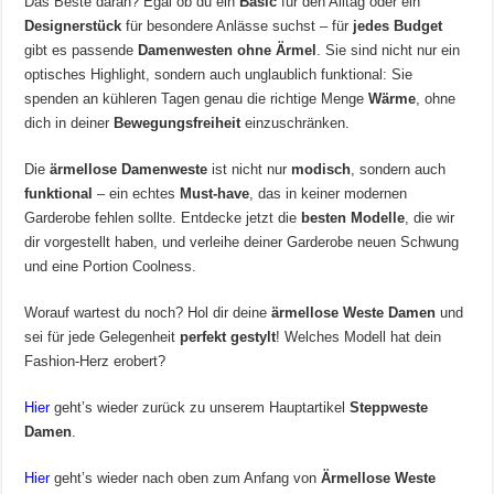
Das Beste daran? Egal ob du ein
Basic
für den Alltag oder ein
Designerstück
für besondere Anlässe suchst – für
jedes Budget
gibt es passende
Damenwesten ohne Ärmel
. Sie sind nicht nur ein
optisches Highlight, sondern auch unglaublich funktional: Sie
spenden an kühleren Tagen genau die richtige Menge
Wärme
, ohne
dich in deiner
Bewegungsfreiheit
einzuschränken.
Die
ärmellose Damenweste
ist nicht nur
modisch
, sondern auch
funktional
– ein echtes
Must-have
, das in keiner modernen
Garderobe fehlen sollte. Entdecke jetzt die
besten Modelle
, die wir
dir vorgestellt haben, und verleihe deiner Garderobe neuen Schwung
und eine Portion Coolness.
Worauf wartest du noch? Hol dir deine
ärmellose Weste Damen
und
sei für jede Gelegenheit
perfekt gestylt
! Welches Modell hat dein
Fashion-Herz erobert?
Hier
geht’s wieder zurück zu unserem Hauptartikel
Steppweste
Damen
.
Hier
geht’s wieder nach oben zum Anfang von
Ärmellose Weste